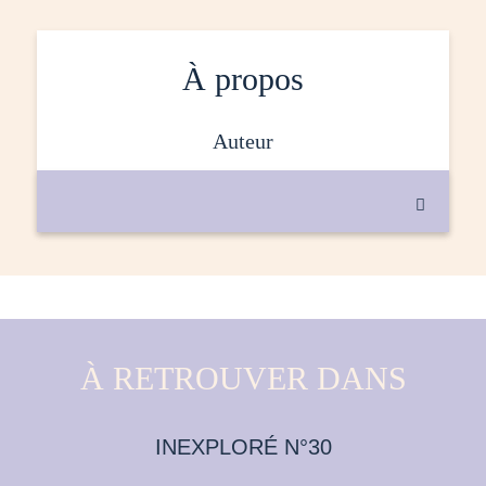
À propos
auteur

À RETROUVER DANS
INEXPLORÉ N°30