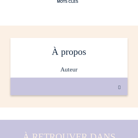
MOTS CLÉS
À propos
auteur

À RETROUVER DANS