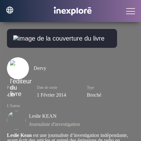
Dervy
Pages
Date de sortie
Type
430
1 Février 2014
Broché
L'Auteur
Leslie KEAN
Journaliste d'investigation
Leslie Kean
est une journaliste d’investigation indépendante,
ayant écrit des articles et animé des émissions de radio en