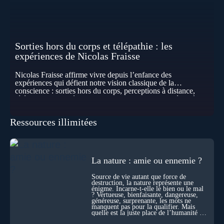
Sorties hors du corps et télépathie : les
expériences de Nicolas Fraisse
Nicolas Fraisse affirme vivre depuis l’enfance des
expériences qui défient notre vision classique de la
conscience : sorties hors du corps, perceptions à distance,
télépathie spontanée… Comment accueillir ces phénomènes
pour les intégrer dans un nouveau paradigme ? Peut-on
réellement “être” un autre lieu, percevoir à distance ou capter
Ressources illimitées
les pensées d’autrui ? Que deviennent l’espace, le temps… et
même notre identité lorsque certaines frontières semblent
disparaître ? Au fil de cet échange, Nicolas raconte ses
expériences les plus troublantes : visions vérifiées,
explorations du cosmos, présence d’autres consciences
La nature : amie ou ennemie ?
durant ses sorties, protocoles scientifiques… et toujours, cette
sensation étrange d’être relié à bien plus vaste que lui-même
Source de vie autant que force de
! Sommes-nous à l’aube d’une révolution de la conscience ?
destruction, la nature représente une
Sans doute. Mais encore faut-il accepter d’explorer ces
énigme. Incarne-t-elle le bien ou le mal
territoires avec lucidité, et rigueur…
? Vertueuse, bienfaisante, dangereuse,
généreuse, surprenante, les mots ne
manquent pas pour la qualifier. Mais
quelle est la juste place de l’humanité au
cœur du vivant ?