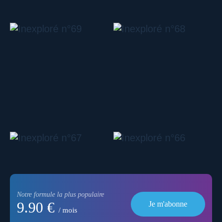
Notre formule la plus populaire
9.90 €
Je m'abonne
/ mois