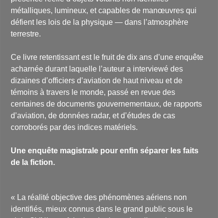
Kean a été productrice en 2009 du documentaire indépendant "I
métalliques, lumineux, et capables de manœuvres qui
Know What I saw", réalisé par James Fox. En 2011, elle a
collaboré avec la société de production plusieurs fois primée
défient les lois de la physique — dans l’atmosphère
Break Through Films, sur le documentaire de 120 minutes basé
terrestre.
sur son livre et intitulé
Secret Access: UFOs on the Record
,
documentaire diffusé sur History Channel.
Ce livre retentissant est le fruit de dix ans d’une enquête
acharnée durant laquelle l’auteur a interviewé des
dizaines d’officiers d’aviation de haut niveau et de
témoins à travers le monde, passé en revue des
centaines de documents gouvernementaux, de rapports
d’aviation, de données radar, et d’études de cas
corroborés par des indices matériels.
Une enquête magistrale pour enfin séparer les faits
de la fiction.
« La réalité objective des phénomènes aériens non
identifiés, mieux connus dans le grand public sous le