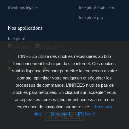
Mentions légales
Inexploré Praticiens
Inexploré pro
Nos applications
Inexploré
L’INREES utilise des cookies nécessaires au bon
Inexploré TV
fonctionnement technique du site internet. Ces cookies
sont indispensables pour permettre la connexion à votre
compte, optimiser votre navigation et sécuriser les
processus de commande. L’INREES n’utilise pas de
cookies paramétrables. En cliquant sur ‘accepter’ vous
Inexploré est édité par INREES - Copyright © 2007 - 2026 -
acceptez ces cookies strictement nécessaires à une
Tous droits réservés
expérience de navigation sur notre site.
[En savoir
plus]
[Accepter]
[Refuser]