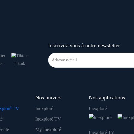
Inscrivez-vous à notre newsletter
er
Tiktok
Nos univers
Nos applications
xploré TV
Inexploré
Inexploré
té
Inexploré TV
vente
My Inexploré
Inexploré TV