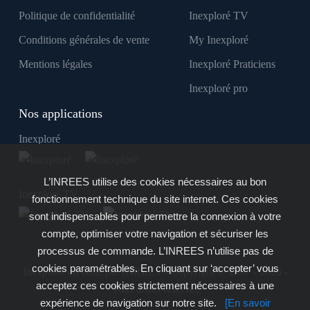
Politique de confidentialité
Inexploré TV
Conditions générales de vente
My Inexploré
Mentions légales
Inexploré Praticiens
Inexploré pro
Nos applications
Inexploré
L’INREES utilise des cookies nécessaires au bon
Inexploré TV
fonctionnement technique du site internet. Ces cookies
sont indispensables pour permettre la connexion à votre
compte, optimiser votre navigation et sécuriser les
processus de commande. L’INREES n’utilise pas de
cookies paramétrables. En cliquant sur ‘accepter’ vous
Inexploré est édité par INREES - Copyright © 2007 - 2026 -
acceptez ces cookies strictement nécessaires à une
Tous droits réservés
expérience de navigation sur notre site.
[En savoir