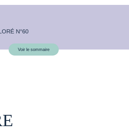
LORÉ N°60
Voir le sommaire
RE