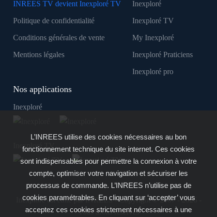
INREES TV devient Inexploré TV
Inexploré
Politique de confidentialité
Inexploré TV
Conditions générales de vente
My Inexploré
Mentions légales
Inexploré Praticiens
Inexploré pro
Nos applications
Inexploré
L’INREES utilise des cookies nécessaires au bon
Inexploré TV
fonctionnement technique du site internet. Ces cookies
sont indispensables pour permettre la connexion à votre
compte, optimiser votre navigation et sécuriser les
processus de commande. L’INREES n’utilise pas de
cookies paramétrables. En cliquant sur ‘accepter’ vous
Inexploré est édité par INREES - Copyright © 2007 - 2026 -
acceptez ces cookies strictement nécessaires à une
Tous droits réservés