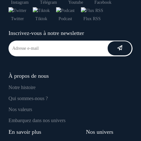
Instagram
Télégram
Youtube
Facebook
Twitter
Tiktok
Podcast
Flux RSS
Inscrivez-vous à notre newsletter
À propos de nous
Notre histoire
Qui sommes-nous ?
Nos valeurs
Embarquez dans nos univers
En savoir plus
Nos univers