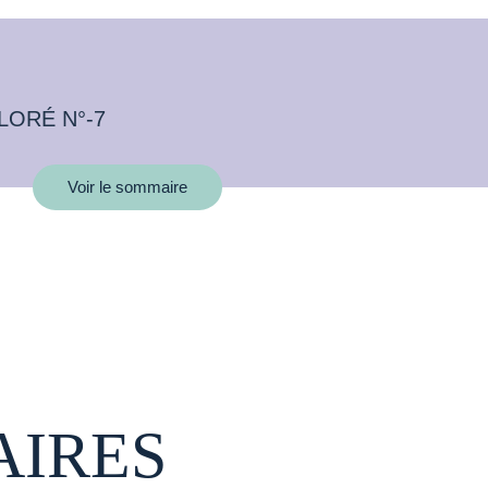
LORÉ N°-7
Voir le sommaire
AIRES