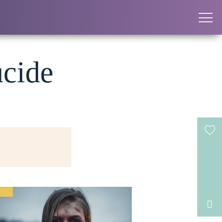
ucide
