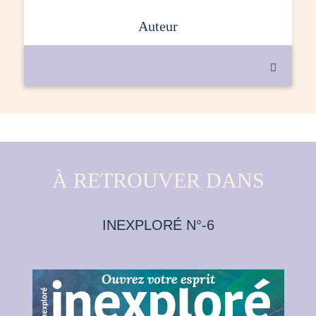
auteur

À RETROUVER DANS
INEXPLORÉ N°-6