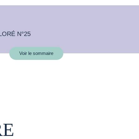
LORÉ N°25
Voir le sommaire
RE