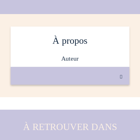
À propos
auteur

À RETROUVER DANS