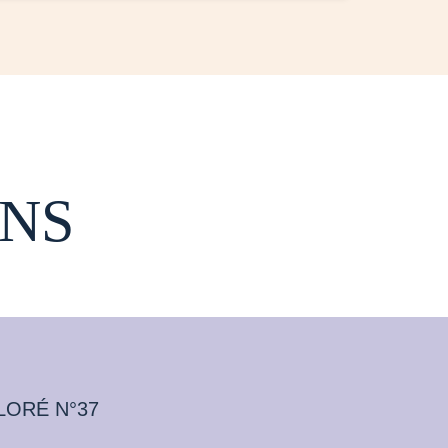
NS
LORÉ N°37