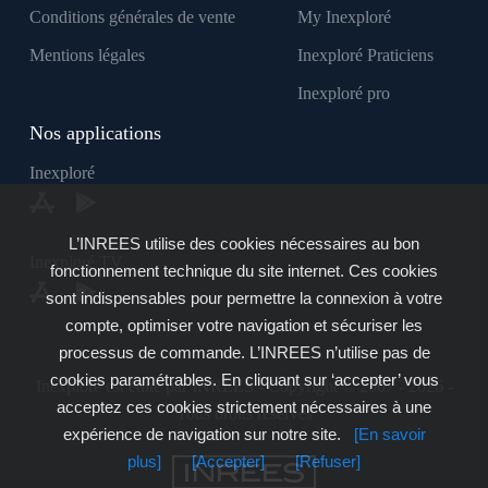
Conditions générales de vente
My Inexploré
Mentions légales
Inexploré Praticiens
Inexploré pro
Nos applications
Inexploré
L’INREES utilise des cookies nécessaires au bon
Inexploré TV
fonctionnement technique du site internet. Ces cookies
sont indispensables pour permettre la connexion à votre
compte, optimiser votre navigation et sécuriser les
processus de commande. L’INREES n’utilise pas de
cookies paramétrables. En cliquant sur ‘accepter’ vous
Inexploré est édité par INREES - Copyright © 2007 - 2026 -
acceptez ces cookies strictement nécessaires à une
Tous droits réservés
expérience de navigation sur notre site.
[En savoir
plus]
[Accepter]
[Refuser]