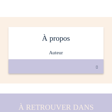
À propos
auteur

À RETROUVER DANS