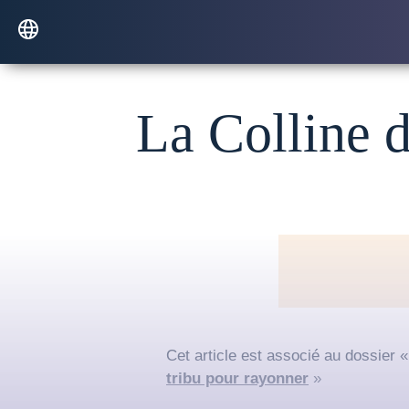
La Colline d
Cet article est associé au dossier 
tribu pour rayonner
»