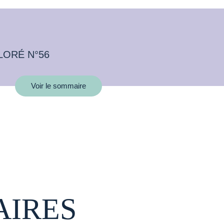
LORÉ N°56
Voir le sommaire
AIRES