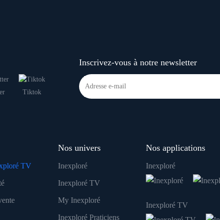
Inscrivez-vous à notre newsletter
er
Tiktok
Nos univers
Nos applications
xploré TV
Inexploré
Inexploré
té
Inexploré TV
vente
My Inexploré
Inexploré TV
Inexploré Praticiens