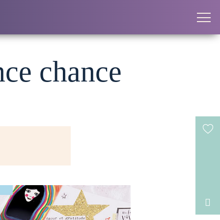
nce chance
