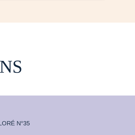
NS
LORÉ N°35