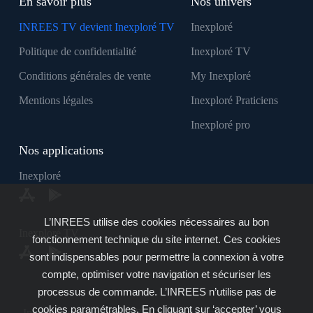
En savoir plus
Nos univers
INREES TV devient Inexploré TV
Inexploré
Politique de confidentialité
Inexploré TV
Conditions générales de vente
My Inexploré
Mentions légales
Inexploré Praticiens
Inexploré pro
Nos applications
Inexploré
L’INREES utilise des cookies nécessaires au bon
Inexploré TV
fonctionnement technique du site internet. Ces cookies
sont indispensables pour permettre la connexion à votre
compte, optimiser votre navigation et sécuriser les
processus de commande. L’INREES n’utilise pas de
cookies paramétrables. En cliquant sur ‘accepter’ vous
Inexploré est édité par INREES - Copyright © 2007 - 2026 -