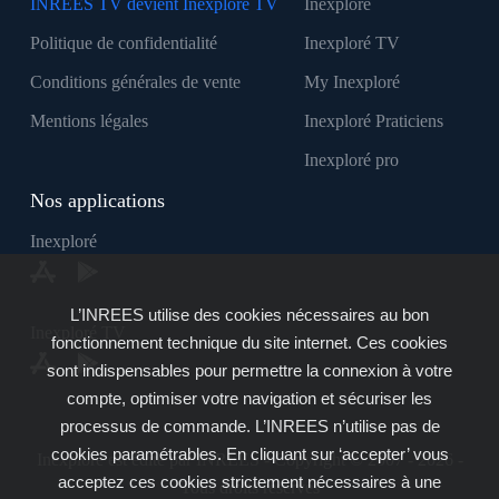
INREES TV devient Inexploré TV
Inexploré
Politique de confidentialité
Inexploré TV
Conditions générales de vente
My Inexploré
Mentions légales
Inexploré Praticiens
Inexploré pro
Nos applications
Inexploré
L’INREES utilise des cookies nécessaires au bon
Inexploré TV
fonctionnement technique du site internet. Ces cookies
sont indispensables pour permettre la connexion à votre
compte, optimiser votre navigation et sécuriser les
processus de commande. L’INREES n’utilise pas de
cookies paramétrables. En cliquant sur ‘accepter’ vous
Inexploré est édité par INREES - Copyright © 2007 - 2026 -
acceptez ces cookies strictement nécessaires à une
Tous droits réservés