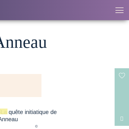
'Anneau
