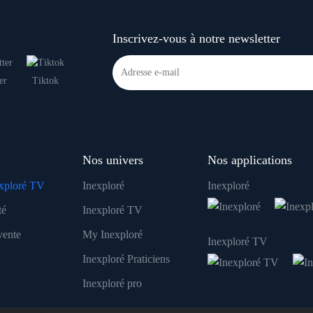
Inscrivez-vous à notre newsletter
er
Tiktok
Nos univers
Nos applications
xploré TV
Inexploré
Inexploré
té
Inexploré TV
vente
My Inexploré
Inexploré TV
Inexploré Praticiens
Inexploré pro