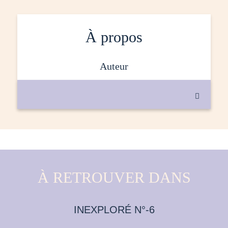
À propos
auteur

À RETROUVER DANS
INEXPLORÉ N°-6