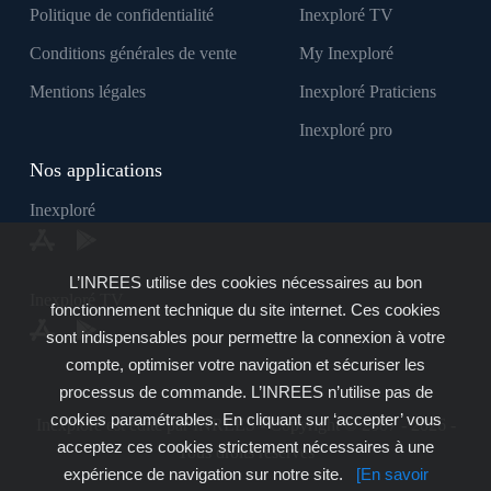
Politique de confidentialité
Inexploré TV
Conditions générales de vente
My Inexploré
Mentions légales
Inexploré Praticiens
Inexploré pro
Nos applications
Inexploré
L’INREES utilise des cookies nécessaires au bon
Inexploré TV
fonctionnement technique du site internet. Ces cookies
sont indispensables pour permettre la connexion à votre
compte, optimiser votre navigation et sécuriser les
processus de commande. L’INREES n’utilise pas de
cookies paramétrables. En cliquant sur ‘accepter’ vous
Inexploré est édité par INREES - Copyright © 2007 - 2026 -
acceptez ces cookies strictement nécessaires à une
Tous droits réservés
expérience de navigation sur notre site.
[En savoir