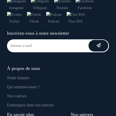
Instagram
Télégram
Youtube
Facebook
Twitter
Tiktok
Podcast
Flux RSS
Inscrivez-vous à notre newsletter
À propos de nous
Notre histoire
Qui sommes-nous ?
Nos valeurs
Embarquez dans nos univers
En savoir plus
Nos univers