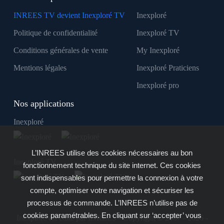
INREES TV devient Inexploré TV
Inexploré
Politique de confidentialité
Inexploré TV
Conditions générales de vente
My Inexploré
Mentions légales
Inexploré Praticiens
Inexploré pro
Nos applications
Inexploré
L’INREES utilise des cookies nécessaires au bon
Inexploré TV
fonctionnement technique du site internet. Ces cookies
sont indispensables pour permettre la connexion à votre
compte, optimiser votre navigation et sécuriser les
processus de commande. L’INREES n’utilise pas de
cookies paramétrables. En cliquant sur ‘accepter’ vous
Inexploré est édité par INREES - Copyright © 2007 - 2026 -