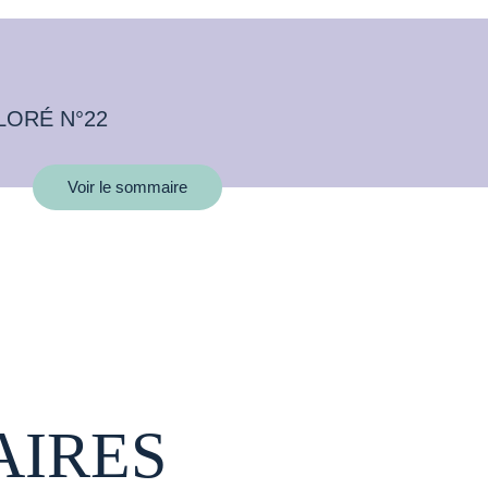
LORÉ N°22
Voir le sommaire
AIRES