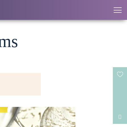
oms
