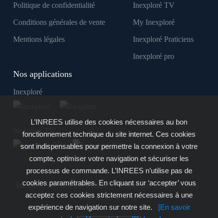
Politique de confidentialité
Inexploré TV
Conditions générales de vente
My Inexploré
Mentions légales
Inexploré Praticiens
Inexploré pro
Nos applications
Inexploré
L’INREES utilise des cookies nécessaires au bon
Inexploré TV
fonctionnement technique du site internet. Ces cookies
sont indispensables pour permettre la connexion à votre
compte, optimiser votre navigation et sécuriser les
processus de commande. L’INREES n’utilise pas de
cookies paramétrables. En cliquant sur ‘accepter’ vous
Inexploré est édité par INREES - Copyright © 2007 - 2026 -
acceptez ces cookies strictement nécessaires à une
Tous droits réservés
expérience de navigation sur notre site.
[En savoir