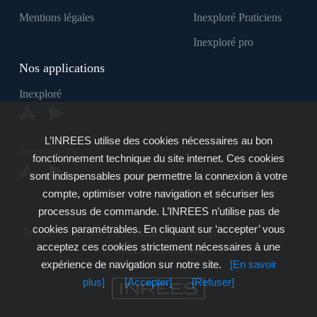
Mentions légales
Inexploré Praticiens
Inexploré pro
Nos applications
Inexploré
L’INREES utilise des cookies nécessaires au bon
Inexploré TV
fonctionnement technique du site internet. Ces cookies
sont indispensables pour permettre la connexion à votre
compte, optimiser votre navigation et sécuriser les
processus de commande. L’INREES n’utilise pas de
cookies paramétrables. En cliquant sur ‘accepter’ vous
Inexploré est édité par INREES - Copyright © 2007 - 2026 -
acceptez ces cookies strictement nécessaires à une
Tous droits réservés
expérience de navigation sur notre site.
[En savoir
plus]
[Accepter]
[Refuser]