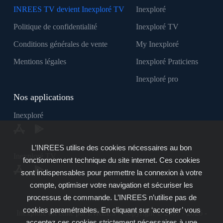
INREES TV devient Inexploré TV
Inexploré
Politique de confidentialité
Inexploré TV
Conditions générales de vente
My Inexploré
Mentions légales
Inexploré Praticiens
Inexploré pro
Nos applications
Inexploré
L’INREES utilise des cookies nécessaires au bon
Inexploré TV
fonctionnement technique du site internet. Ces cookies
sont indispensables pour permettre la connexion à votre
compte, optimiser votre navigation et sécuriser les
processus de commande. L’INREES n’utilise pas de
cookies paramétrables. En cliquant sur ‘accepter’ vous
Inexploré est édité par INREES - Copyright © 2007 - 2026 -
acceptez ces cookies strictement nécessaires à une