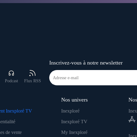
Inscrivez-vous à notre newsletter
Podcast
Flux RSS
Nos univers
Nos
nt Inexploré TV
Inexploré
Inex
entialité
Inexploré TV
es de vente
My Inexploré
Ine