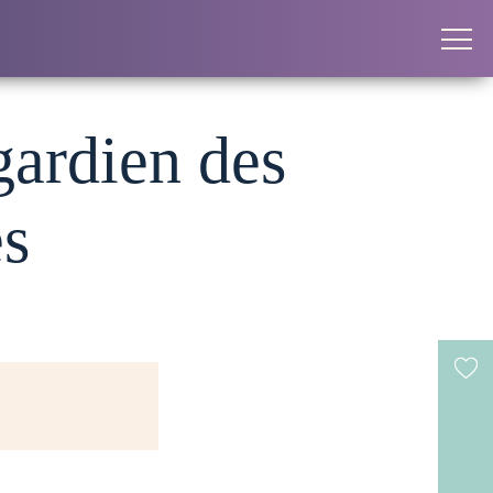
gardien des
es