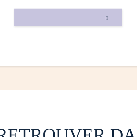

 RETROUVER DA