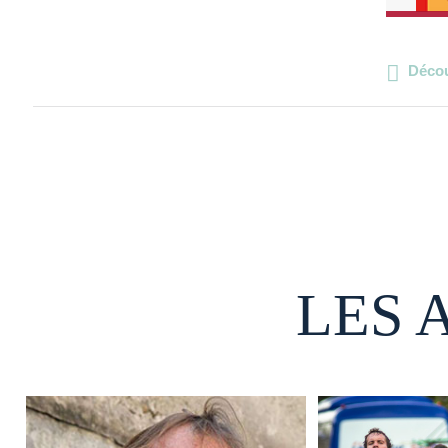
Décou
LES 