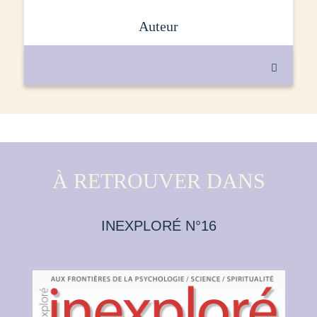
auteur

À RETROUVER DANS
INEXPLORÉ N°16