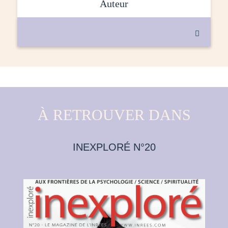
auteur

À RETROUVER DANS
INEXPLORÉ N°20