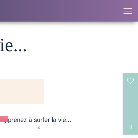
e...
