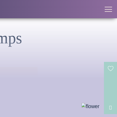
emps
