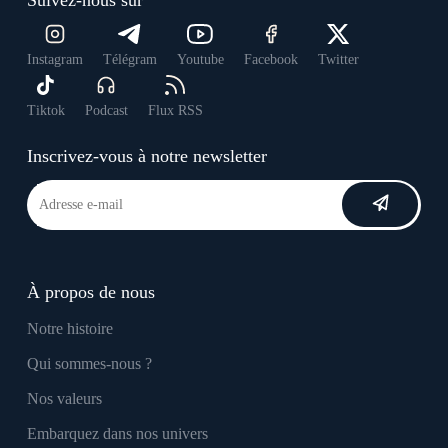
Instagram
Télégram
Youtube
Facebook
Twitter
Tiktok
Podcast
Flux RSS
Inscrivez-vous à notre newsletter
À propos de nous
Notre histoire
Qui sommes-nous ?
Nos valeurs
Embarquez dans nos univers