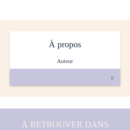
À propos
auteur

À RETROUVER DANS