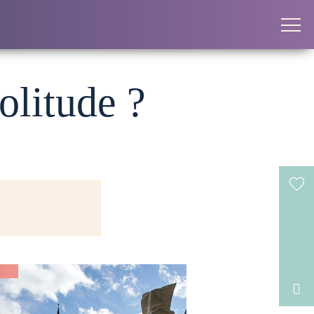
olitude ?
