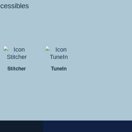
ccessibles
Stitcher
TuneIn