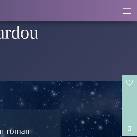
ardou

'un roman