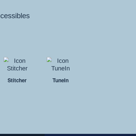
ccessibles
Stitcher
TuneIn