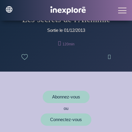
Les secrets de l'Alchimie
Sortie le 01/12/2013

120min

Abonnez-vous
ou
Connectez-vous