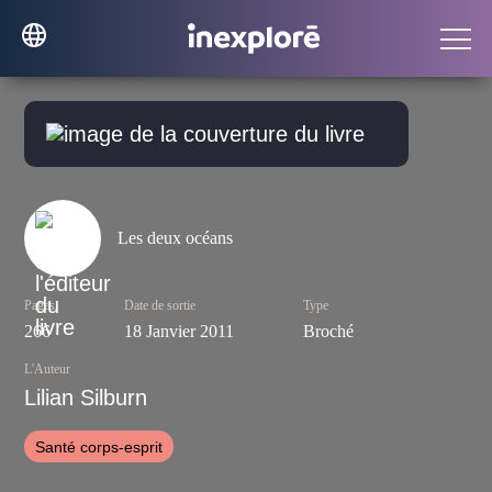
Les deux océans
Pages
Date de sortie
Type
266
18 Janvier 2011
Broché
L'Auteur
Lilian Silburn
Santé corps-esprit