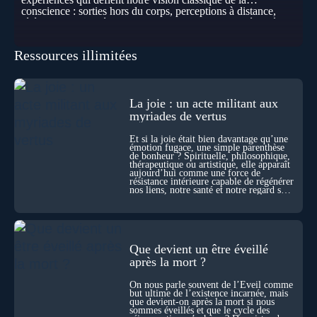
conscience : sorties hors du corps, perceptions à distance,
télépathie spontanée… Comment accueillir ces phénomènes
pour les intégrer dans un nouveau paradigme ? Peut-on
réellement “être” un autre lieu, percevoir à distance ou capter
Ressources illimitées
les pensées d’autrui ? Que deviennent l’espace, le temps… et
même notre identité lorsque certaines frontières semblent
disparaître ? Au fil de cet échange, Nicolas raconte ses
expériences les plus troublantes : visions vérifiées,
explorations du cosmos, présence d’autres consciences
La joie : un acte militant aux
durant ses sorties, protocoles scientifiques… et toujours, cette
myriades de vertus
sensation étrange d’être relié à bien plus vaste que lui-même
! Sommes-nous à l’aube d’une révolution de la conscience ?
Et si la joie était bien davantage qu’une
Sans doute. Mais encore faut-il accepter d’explorer ces
émotion fugace, une simple parenthèse
de bonheur ? Spirituelle, philosophique,
territoires avec lucidité, et rigueur…
thérapeutique ou artistique, elle apparaît
aujourd’hui comme une force de
résistance intérieure capable de régénérer
nos liens, notre santé et notre regard sur
le monde.
Que devient un être éveillé
après la mort ?
On nous parle souvent de l’Éveil comme
but ultime de l’existence incarnée, mais
que devient-on après la mort si nous
sommes éveillés et que le cycle des