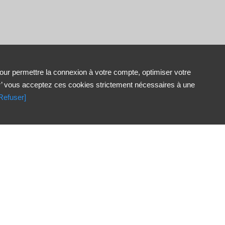
our permettre la connexion à votre compte, optimiser votre
r’ vous acceptez ces cookies strictement nécessaires à une
Refuser]

Nouveautés
Les plus vus
