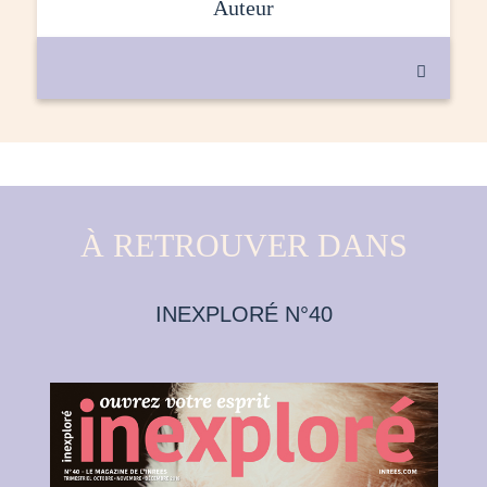
auteur

À RETROUVER DANS
INEXPLORÉ N°40