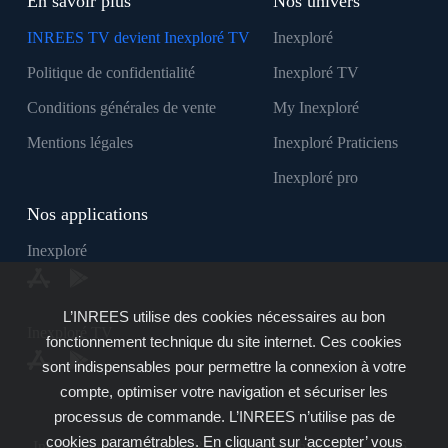
En savoir plus
Nos univers
INREES TV devient Inexploré TV
Inexploré
Politique de confidentialité
Inexploré TV
Conditions générales de vente
My Inexploré
Mentions légales
Inexploré Praticiens
Inexploré pro
Nos applications
Inexploré
L’INREES utilise des cookies nécessaires au bon
Inexploré TV
fonctionnement technique du site internet. Ces cookies
sont indispensables pour permettre la connexion à votre
compte, optimiser votre navigation et sécuriser les
processus de commande. L’INREES n’utilise pas de
cookies paramétrables. En cliquant sur ‘accepter’ vous
Inexploré est édité par INREES - Copyright © 2007 - 2026 -