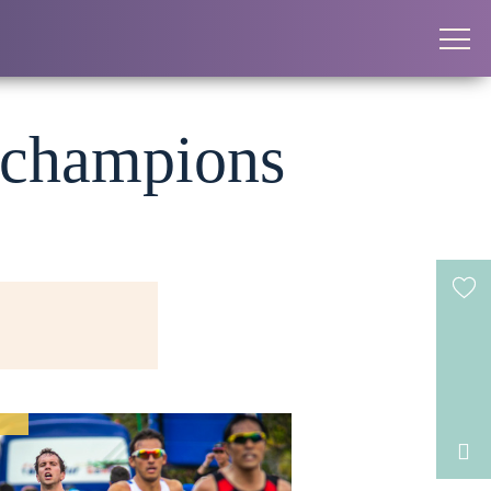
es champions
