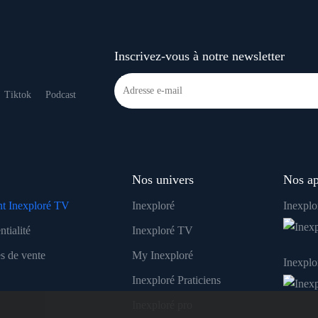
Inscrivez-vous à notre newsletter
Tiktok
Podcast
Nos univers
Nos ap
t Inexploré TV
Inexploré
Inexplo
ntialité
Inexploré TV
s de vente
My Inexploré
Inexpl
Inexploré Praticiens
Inexploré pro