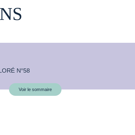
NS
LORÉ N°58
Voir le sommaire