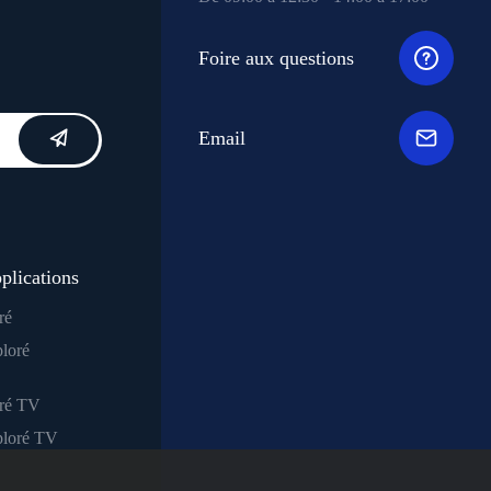
Foire aux questions
Email
plications
ré
oré TV