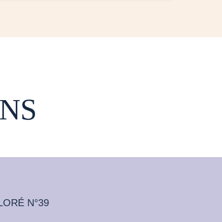
NS
LORÉ N°39