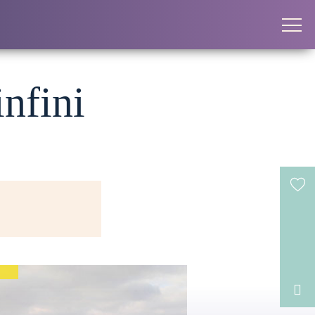
infini
