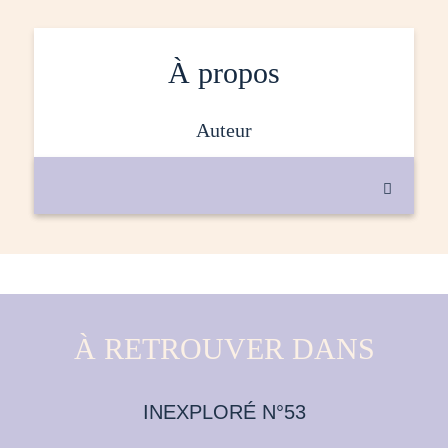
À propos
auteur

À RETROUVER DANS
INEXPLORÉ N°53