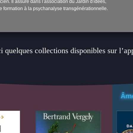
ien. Il assure dans l'association du Jardin d'idées,
formation à la psychanalyse transgénérationnelle.
i quelques collections disponibles sur l’ap