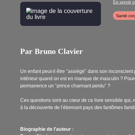
psychogénéa
En savoir p
fantômes fa
Après avoir
Santé cor
orientales, 
formation e
régulièreme
transgénéra
Par Bruno Clavier
Un enfant peut-il être "assiégé" dans son inconscien
intérieur quand on est en manque de masculin ? Pour
permanence un "prince charmant perdu" ?
Ces questions sont au cœur de ce livre sensible qui, 
à la découverte de l'étonnant pays des fantômes familiau
Biographie de l'auteur :