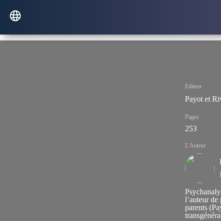
Editeur
Payot et R
Pages
253
L'Auteur
Psychanalys
l’auteur de
parents
(Pay
transgénéra