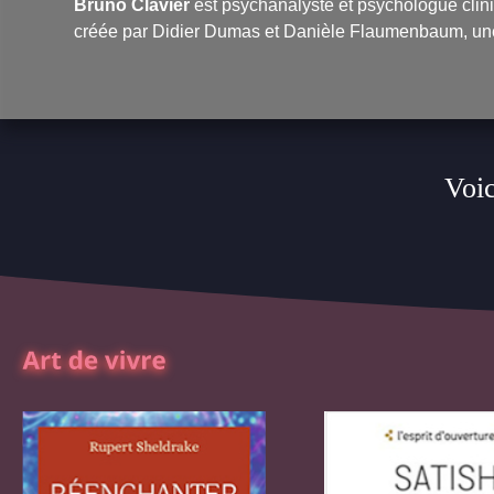
Bruno Clavier
est psychanalyste et psychologue clinic
créée par Didier Dumas et Danièle Flaumenbaum, une 
Voic