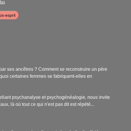
logie, invite à la découverte de l'étonnant pays des
lus
miliaux, et
Les fantômes de l'analyste
(Payot, 2017).
 fait auparavant des études de mathématiques et de langues
ps-esprit
il a collaboré ensuite à divers groupes de recherche et de
n psychanalyse transgénérationnelle. Il propose
nt des formations en psychogénéalogie et psychanalyse
tionnelle en France, en Belgique, et au Québec.
t par ses ancêtres ? Comment se reconstruire un père
quoi certaines femmes se fabriquent-elles en
reliant psychanalyse et psychogénéalogie, nous invite
x, là où tout ce qui n'est pas dit est répété...