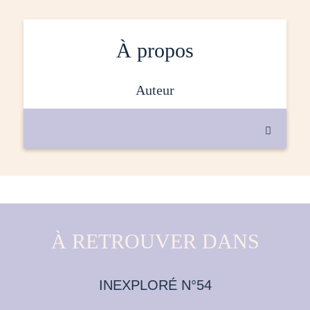
À propos
auteur

À RETROUVER DANS
INEXPLORÉ N°54