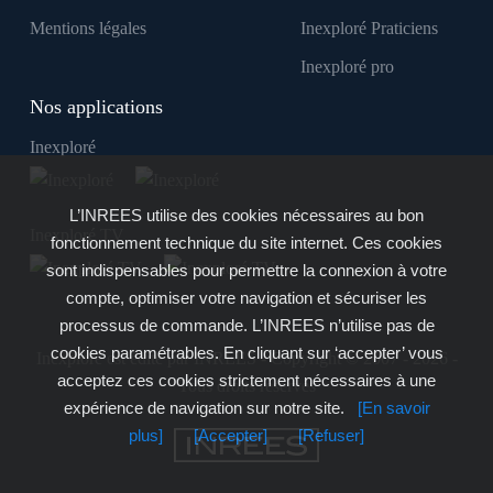
Mentions légales
Inexploré Praticiens
Inexploré pro
Nos applications
Inexploré
L’INREES utilise des cookies nécessaires au bon
Inexploré TV
fonctionnement technique du site internet. Ces cookies
sont indispensables pour permettre la connexion à votre
compte, optimiser votre navigation et sécuriser les
processus de commande. L’INREES n’utilise pas de
cookies paramétrables. En cliquant sur ‘accepter’ vous
Inexploré est édité par INREES - Copyright © 2007 - 2026 -
acceptez ces cookies strictement nécessaires à une
Tous droits réservés
expérience de navigation sur notre site.
[En savoir
plus]
[Accepter]
[Refuser]